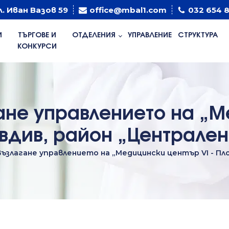
л. Иван Вазов 59
office@mbal1.com
032 654 
И
ТЪРГОВЕ И
ОТДЕЛЕНИЯ
УПРАВЛЕНИЕ
СТРУКТУРА
КОНКУРСИ
гане управлението на „
ловдив, район „Централе
възлагане управлението на „Медицински център VI - П