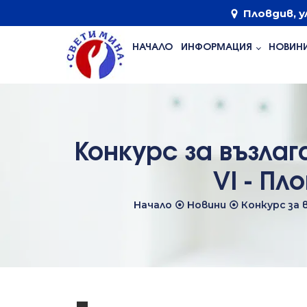
Пловдив, у
НАЧАЛО
ИНФОРМАЦИЯ
НОВИН
Конкурс за възла
VI - П
Начало
⦿
Новини
⦿
Конкурс за 