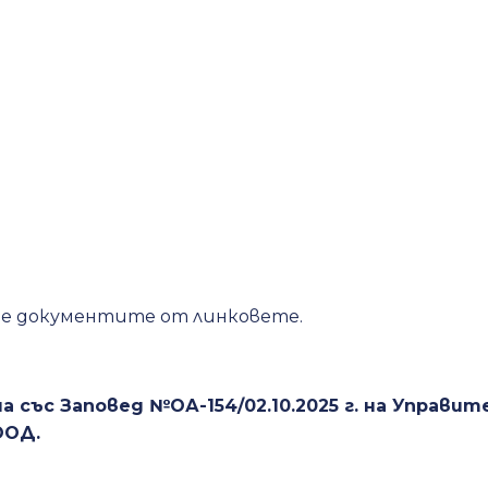
ете документите от линковете.
 със Заповед №ОА-154/02.10.2025 г. на Управит
OOД.