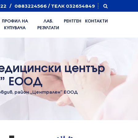
822
0883224566 / ТЕЛК 032654849
ПРОФИЛ НА
ЛАБ.
РЕНТГЕН
КОНТАКТИ
КУПУВАЧА
РЕЗУЛТАТИ
Медицински център
н” EOOД
ловдив, район „Централен” EOOД