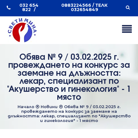
032 654
0883224566 / ТЕЛК
822
032654849
Обява № 9 / 03.02.2025 г.
провеждането на конкурс за
заемане на длъжността:
лекар, специализант по
"Акушерство и гинекология" - 1
място
Начало
⦿
Новини
⦿
Обява № 9 / 03.02.2025 г.
провеждането на конкурс за заемане на
длъжността: лекар, специализант по "Акушерство
и гинекология" - 1 място