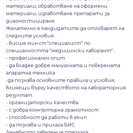
материали, обработване на оформени
материали, изработване препарати за
диагностициране.
Желателно е кандидатите да отговарят на
следните условия:
- висше мин.ст."специалист" по
специалността "медицински лаборант" .
- професионален опит
- да владее добре мануалната и поверената
апаратна техника
-да познава основните правила и условия,
влияещи върху качеството на лабораторния
резултат.
- организаторски качества
- с добра компютърна грамотност
- способност да работи в екип
- да познава и прилага БИС
Лечебното заведение предлага: