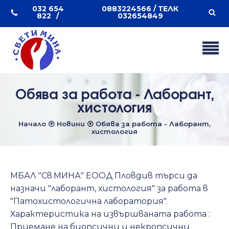
032 654
0883224566 / ТЕЛК
822
032654849
Обява за работа - Лаборант,
хистология
Начало
⦿
Новини
⦿
Обява за работа - Лаборант,
хистология
МБАЛ "Св.МИНА" ЕООД Пловдив търси да
назначи "лаборант, хистология" за работа в
"Патохистологична лаборатория".
Характеристика на извършваната работа :
Приемане на биопсични и некропсични