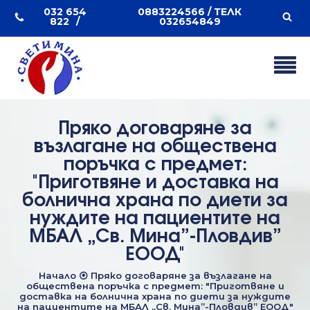
032 654
0883224566 / ТЕЛК
822
032654849
Пряко договаряне за
възлагане на обществена
поръчка с предмет:
"Приготвяне и доставка на
болнична храна по диети за
нуждите на пациентите на
МБАЛ „Св. Мина”-Пловдив”
ЕООД"
Начало
⦿
Пряко договаряне за възлагане на
обществена поръчка с предмет: "Приготвяне и
доставка на болнична храна по диети за нуждите
на пациентите на МБАЛ „Св. Мина”-Пловдив” ЕООД"