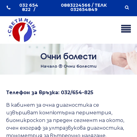
032 654
0883224566 / ТЕЛК
822
032654849
Очни болести
Начало
⦿
Очни болести
Телефон за връзка:
032/654-825
В кабинет за очна диагностика се
извършват компютърна периметрия,
биомикроскоп за преден сегмент на окото,
очен ехограф за ултразвукова диагностика,
тонометрия за вътреочно налягане,