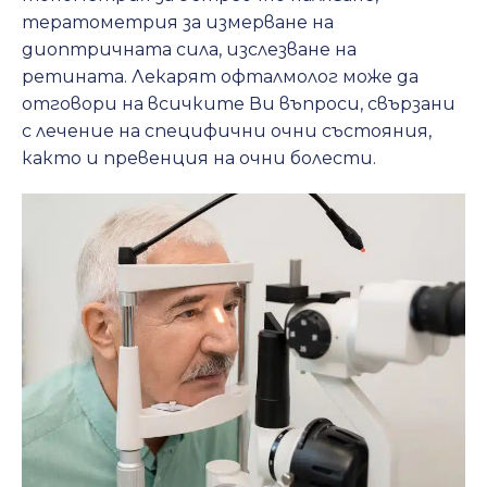
тератометрия за измерване на
диоптричната сила, изслезване на
ретината. Лекарят офталмолог може да
отговори на всичките Ви въпроси, свързани
с лечение на специфични очни състояния,
както и превенция на очни болести.