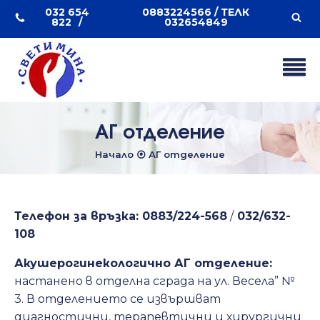
032 654
0883224566 / ТЕЛК
822
032654849
АГ отделение
Начало
⦿
АГ отделение
Телефон за връзка:
0883/224-568
/
032/632-
108
Акушерогинекологично АГ отделение:
настанено в отделна сграда на ул. Весела” №
3. В отделението се извършват
диагностични, терапевтични и хирургични