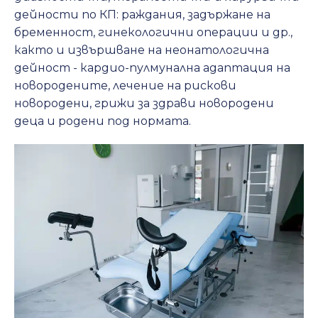
дейности по КП: раждания, задържане на
бременност, гинекологични операции и др.,
както и извършване на неонатологична
дейност - кардио-пулмунална адаптация на
новородените, лечение на рискови
новородени, грижи за здрави новородени
деца и родени под нормата.