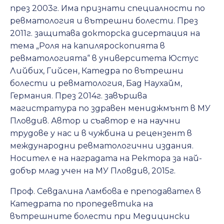
през 2003г. Има признати специалности по
ревматология и вътрешни болести. През
2011г. защитава докторска дисертация на
тема „Роля на капиляроскопията в
ревматологията“ в университета Юстус
Лийбих, Гийсен, Катедра по вътрешни
болести и ревматология, Бад Наухайм,
Германия. През 2014г. завършва
магистратура по здравен мениджмънт в МУ
Пловдив. Автор и съавтор е на научни
трудове у нас и в чужбина и рецензент в
международни ревматологични издания.
Носител е на наградата на Ректора за най-
добър млад учен на МУ Пловдив, 2015г.
Проф. Севдалина Ламбова е преподавател в
Катедрата по пропедевтика на
вътрешните болести при Медицински