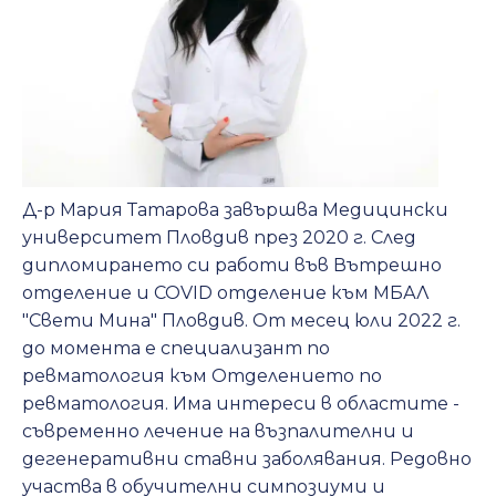
Д-р Мария Татарова завършва Медицински
университет Пловдив през 2020 г. След
дипломирането си работи във Вътрешно
отделение и COVID отделение към МБАЛ
"Свети Мина" Пловдив. От месец юли 2022 г.
до момента e специализант по
ревматология към Отделението по
ревматология. Има интереси в областите -
съвременно лечение на възпалителни и
дегенеративни ставни заболявания. Редовно
участва в обучителни симпозиуми и