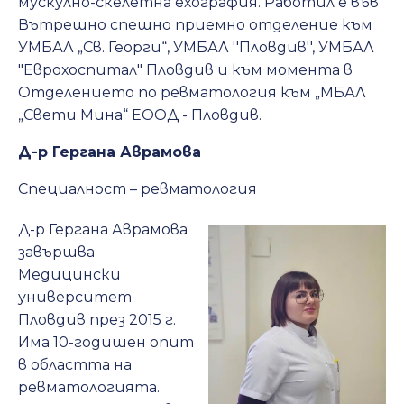
мускулно-скелетна ехография. Работил е във
Вътрешно спешно приемно отделение към
УМБАЛ „Св. Георги“, УМБАЛ ''Пловдив'', УМБАЛ
"Еврохоспитал" Пловдив и към момента в
Отделението по ревматология към „МБАЛ
„Свети Мина“ ЕООД - Пловдив.
Д-р Гергана Аврамова
Специалност – ревматология
Д-р Гергана Аврамова
завършва
Медицински
университет
Пловдив през 2015 г.
Има 10-годишен опит
в областта на
ревматологията.