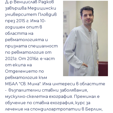
Д-р Венцислав Радков
завършва Медицински
университет Пловдив
през 2015 г. Има 10-
годишен опит в
областта на
ревматологията и
призната специалност
по ревматология от
2021г. От 2016г. е част
от екипа на
Отделението по
ревматология към
МБАЛ "Св. Мина". Има интереси в областите
- възпалителни ставни заболявания,
мускулно-скелетна ехография. Преминал е
обучение по ставна ехография, курс за
лечение на спондилоартропатии в Берлин,