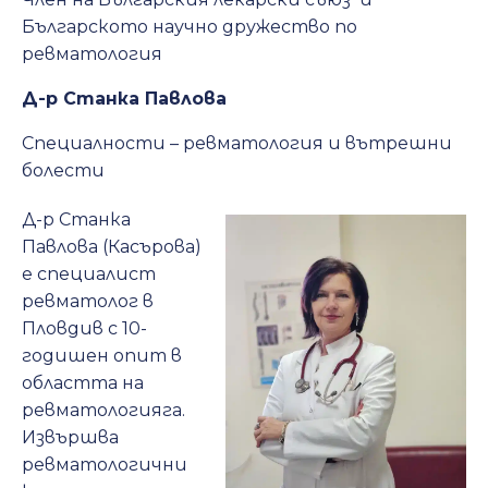
Българското научно дружество по
ревматология
Д-р Станка Павлова
Специалности – ревматология и вътрешни
болести
Д-р Станка
Павлова (Касърова)
е специалист
ревматолог в
Пловдив с 10-
годишен опит в
областта на
ревматологияга.
Извършва
ревматологични