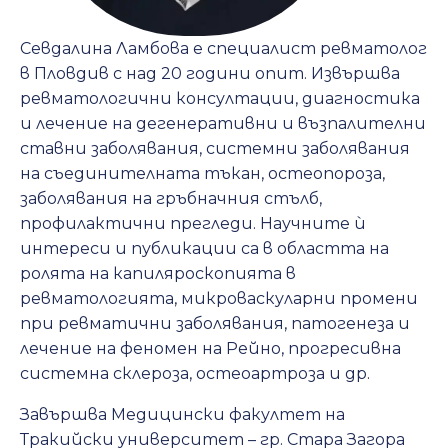
Севдалина Ламбова е специалист ревматолог
в Пловдив с над 20 години опит. Извършва
ревматологични консултации, диагностика
и лечение на дегенеративни и възпалителни
ставни заболявания, системни заболявания
на съединителната тъкан, остеопороза,
заболявания на гръбначния стълб,
профилактични прегледи. Научните ѝ
интереси и публикации са в областта на
ролята на капиляроскопията в
ревматологията, микроваскуларни промени
при ревматични заболявания, патогенеза и
лечение на феномен на Рейно, прогресивна
системна склероза, остеоартроза и др.
Завършва Медицински факултет на
Тракийски университет – гр. Стара Загора