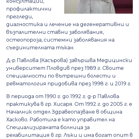
консултации,
профилактични
прегледи,
диагностика и лечение на дегенеративни и
възпалителни ставни заболявания,
остеопороза, системни заболявания на
съединителната тъкан.
Д-р Павлова (Касърова) завършва Медицински
университет Пловдив през 1989 г. Своите
специалности по вътрешни болести и
ревматология придобива през 1998 г. и 2019 г.
В периода от 1990 г. до 1992 г. д-р Павлова
практикува в гр. Хисаря. От 1992 г. до 2005 г. е
Началник отдел Здравеопазване в община
Хасково. Работила е като управител на
Специализираната болница за
рехабилитация в гр. Лъки и има богат опит в