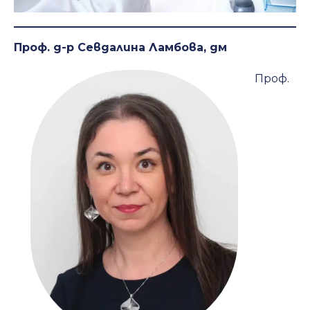
Проф. д-р Севдалина Ламбова, дм
Проф.