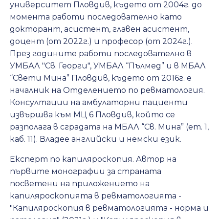
университет Пловдив, където от 2004г. до
момента работи последователно като
докторант, асистент, главен асистент,
доцент (от 2022г.) и професор (от 2024г.).
През годините работи последователно в
УМБАЛ "Св. Георги", УМБАЛ “Пълмед” и в МБАЛ
“Свети Мина” Пловдив, където от 2016г. е
началник на Отделението по ревматология.
Консултации на амбулаторни пациенти
извършва към МЦ 6 Пловдив, който се
разполага в сградата на МБАЛ “Св. Мина” (ет. 1,
каб. 11). Владее английски и немски език.
Експерт по капиляроскопия. Автор на
първите монографии за страната
посветени на приложението на
капиляроскопията в ревматологията -
"Капиляроскопия в ревматологията - норма и