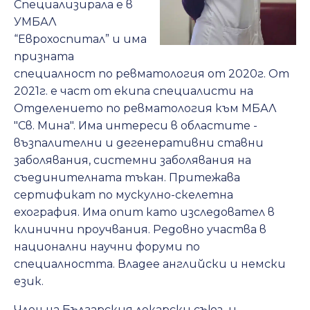
Специализирала е в
УМБАЛ
“Eврохоспитал” и има
призната
специалност по ревматология от 2020г. От
2021г. е част от екипа специалисти на
Отделението по ревматология към МБАЛ
"Св. Мина". Има интереси в областите -
възпалителни и дегенеративни ставни
заболявания, системни заболявания на
съединителната тъкан. Притежава
сертификат по мускулно-скелетна
ехография. Има опит като изследовател в
клинични проучвания. Редовно участва в
национални научни форуми по
специалността. Владее английски и немски
език.
Член на Българския лекарски съюз и