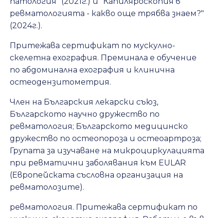
патология" (2021г.) и "Капиляроскопия в
ревматологията - какво още трябва знаем?"
(2024г.).
Притежава сертификат по мускулно-
скелетна ехография. Преминала е обучение
по абдоминална ехография и клинична
остеодензитометрия.
Член на Българския лекарски съюз,
Българското научно дружество по
ревматология; Българското медицинско
дружество по остеопороза и остеоартроза;
Групата за изучаване на микроциркулацията
при ревматични заболявания към EULAR
(Европейската съсловна организация на
ревматолозите).
ревматология. Притежава сертификат по