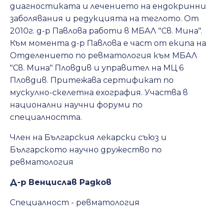
диагностиката и лечението на ендокринни
заболявания и редукцията на теглото. От
2010г. д-р Павлова работи в МБАЛ "Св. Мина".
Към момента д-р Павлова е част от екипа на
Отделението по ревматология към МБАЛ
"Св. Мина" Пловдив и управител на МЦ 6
Пловдив. Притежава сертификат по
мускулно-скелетна ехография. Участва в
национални научни форуми по
специалността.
Член на Българския лекарски съюз и
Българското научно дружество по
ревматология
Д-р Венцислав Радков
Специалност - ревматология