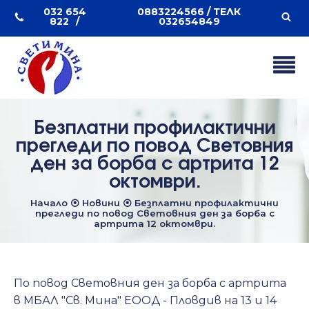
032 654
0883224566 / ТЕЛК
822
032654849
Безплатни профилактични
прегледи по повод Световния
ден за борба с артрита 12
октомври.
Начало
⦿
Новини
⦿
Безплатни профилактични
прегледи по повод Световния ден за борба с
артрита 12 октомври.
По повод Световния ден за борба с артрита
в МБАЛ "Св. Мина" ЕООД - Пловдив на 13 и 14