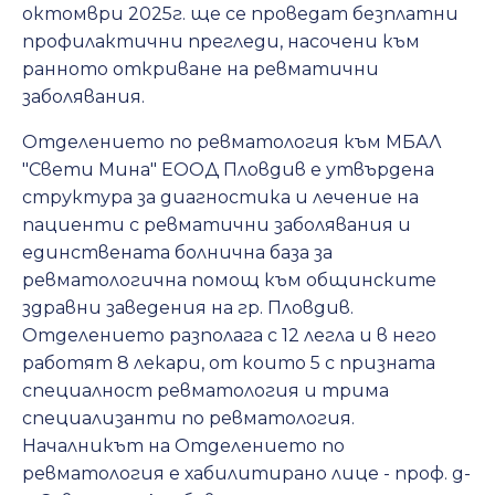
октомври 2025г. ще се проведат безплатни
профилактични прегледи, насочени към
ранното откриване на ревматични
заболявания.
Отделението по ревматология към МБАЛ
"Свети Мина" ЕООД Пловдив е утвърдена
структура за диагностика и лечение на
пациенти с ревматични заболявания и
единствената болнична база за
ревматологична помощ към общинските
здравни заведения на гр. Пловдив.
Отделението разполага с 12 легла и в него
работят 8 лекари, от които 5 с призната
специалност ревматология и трима
специализанти по ревматология.
Началникът на Отделението по
ревматология е хабилитирано лице - проф. д-