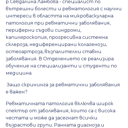
р Севдалина Ламбова - специалист по
вътрешни болести и ревматология с научни
интереси в областта на микроваскуларна
патология при ревматични заболявания,
периферни съдови синдроми,
капиляроскопия, прогресивна системна
склероза, недиференцирани колагенози,
остеоартроза, възпалителни ставни
заболявания. В Отделението се реализира
обучение на специализанти и студенти по
медицина.
Защо скрининга за ревматични заболявания
е важен?
Ревматичната патология включва широк
спектър от заболявания, които са с висока
честата и може да засегнат всички
възрастови групи. Ранната диагноза и