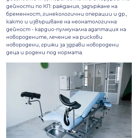
дейности по КП: раждания, задържане на
бременност, гинекологични операции и др.,
както и извършване на неонатологична
дейност - кардио-пулмунална адаптация на
новородените, лечение на рискови
новородени, грижи за здрави новородени
деца и родени под нормата.