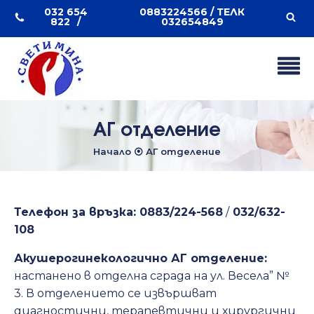
032 654
0883224566 / ТЕЛК
822
032654849
АГ отделение
Начало
⦿
АГ отделение
Телефон за връзка:
0883/224-568
/
032/632-
108
Акушерогинекологично АГ отделение:
настанено в отделна сграда на ул. Весела” №
3. В отделението се извършват
диагностични, терапевтични и хирургични